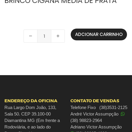
BRINCO CIGANA MÉDIA DE PRATA
ENDEREÇO DA OFICINA
CONTATO DE VENDAS
Rua Largo Dom João, 133,
Telefone Fixo (38)3531-2125
Sala 50. CEP 39.100-00
André Victor Assumpção
Diamantina MG (Em frente a
(38) 98823-2964
Rodoviária, e ao lado do
Adriano Victor Assumpção